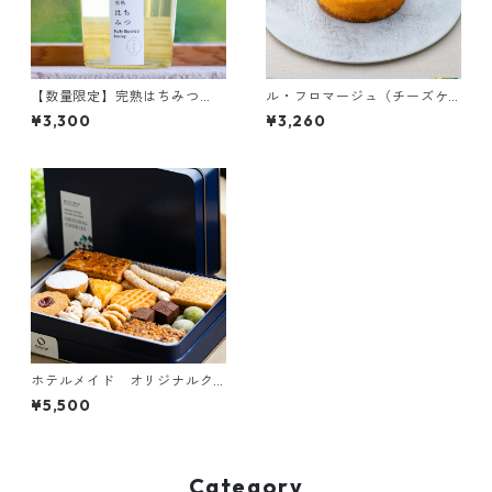
【数量限定】完熟はちみつ
ル・フロマージュ（チーズケ
（アカシア）
ーキ）
¥3,300
¥3,260
ホテルメイド オリジナルク
ッキー缶
¥5,500
Category