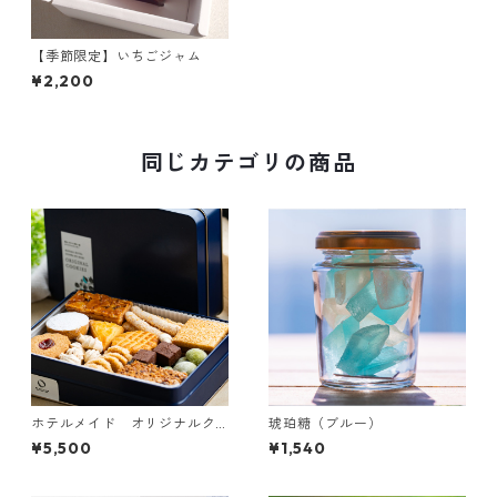
【季節限定】いちごジャム
¥2,200
同じカテゴリの商品
ホテルメイド オリジナルク
琥珀糖（ブルー）
ッキー缶
¥5,500
¥1,540