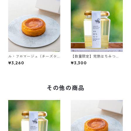
ル・フロマージュ（チーズケ
【数量限定】完熟はちみつ
ーキ）
（アカシア）
¥3,260
¥3,300
その他の商品