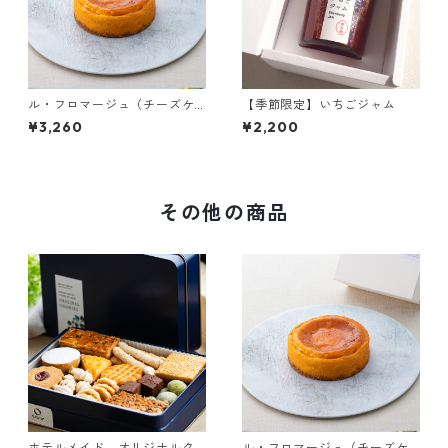
ル・フロマージュ（チーズケ
【季節限定】いちごジャム
ーキ）
¥3,260
¥2,200
その他の商品
ホテルメイド オリジナルク
ル・フロマージュ（チーズケ