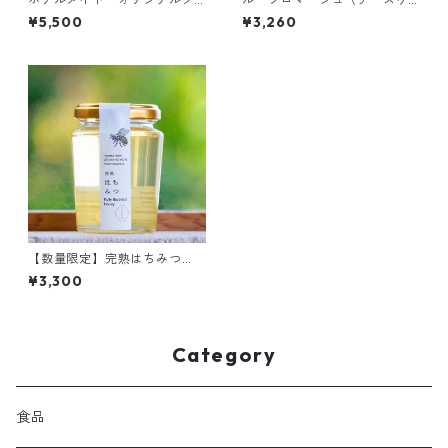
ッキー缶
ーキ）
¥5,500
¥3,260
【数量限定】完熟はちみつ
（アカシア）
¥3,300
Category
食品